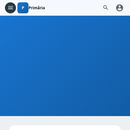
P
Primăria